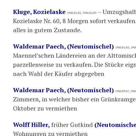
Kluge, Kozielaske
– Umzugshalbe
1900/01/05, 1900/01/09
Kozielaske Nr. 60, 8 Morgen sofort verkaufe
alles in gutem Zustande.
Waldemar Paech, (Neutomischel)
1900/01/05, 190
Maennel’schen Ländereien an der Alttomisch
parzellenweise zu verkaufen. Die Stücke eig
nach Wahl der Käufer abgegeben
Waldemar Paech, (Neutomischel)
1900/09/07, 190
Zimmern, in welcher bisher ein Grünkramges
Oktober zu vermiethen
Wolff Hiller,
früher Gutkind
(Neutomische
Wohnungen zu vermiethen