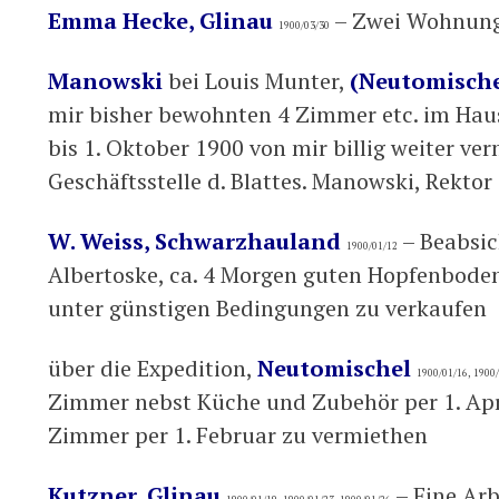
Emma Hecke, Glinau
– Zwei Wohnung
1900/03/30
Manowski
bei Louis Munter,
(Neutomische
mir bisher bewohnten 4 Zimmer etc. im Hau
bis 1. Oktober 1900 von mir billig weiter ver
Geschäftsstelle d. Blattes. Manowski, Rektor
W. Weiss, Schwarzhauland
– Beabsic
1900/01/12
Albertoske, ca. 4 Morgen guten Hopfenbode
unter günstigen Bedingungen zu verkaufen
über die Expedition,
Neutomischel
1900/01/16, 1900/
Zimmer nebst Küche und Zubehör per 1. Apri
Zimmer per 1. Februar zu vermiethen
Kutzner, Glinau
– Eine Ar