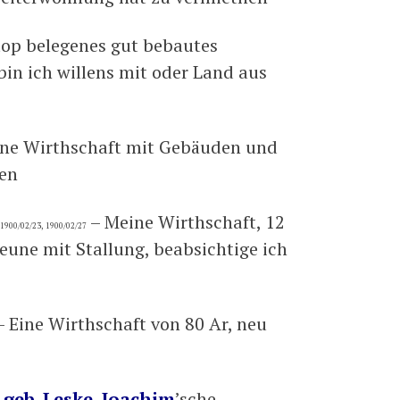
top belegenes gut bebautes
in ich willens mit oder Land aus
ne Wirthschaft mit Gebäuden und
fen
– Meine Wirthschaft, 12
 1900/02/23, 1900/02/27
une mit Stallung, beabsichtige ich
 Eine Wirthschaft von 80 Ar, neu
geb. Leske, Joachim
’sche