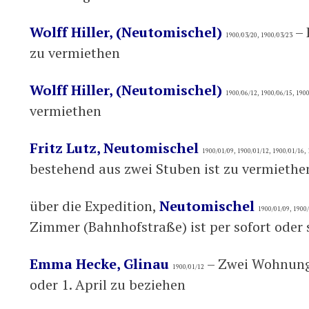
Wolff Hiller, (Neutomischel)
– 
1900/03/20, 1900/03/23
zu vermiethen
Wolff Hiller, (Neutomischel)
1900/06/12, 1900/06/15, 190
vermiethen
Fritz Lutz, Neutomischel
1900/01/09, 1900/01/12, 1900/01/16,
bestehend aus zwei Stuben ist zu vermiethe
über die Expedition,
Neutomischel
1900/01/09, 1900/
Zimmer (Bahnhofstraße) ist per sofort oder 
Emma Hecke, Glinau
– Zwei Wohnunge
1900/01/12
oder 1. April zu beziehen