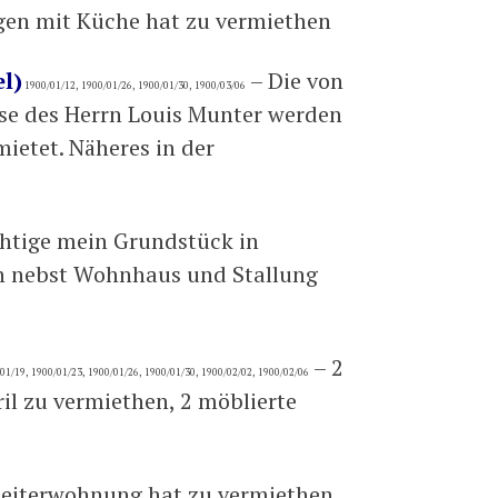
en mit Küche hat zu vermiethen
l)
– Die von
1900/01/12, 1900/01/26, 1900/01/30, 1900/03/06
se des Herrn Louis Munter werden
mietet. Näheres in der
htige mein Grundstück in
n nebst Wohnhaus und Stallung
– 2
01/19, 1900/01/23, 1900/01/26, 1900/01/30, 1900/02/02, 1900/02/06
l zu vermiethen, 2 möblierte
beiterwohnung hat zu vermiethen