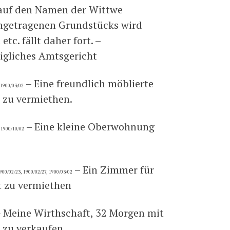
 auf den Namen der Wittwe
ngetragenen Grundstücks wird
tc. fällt daher fort. –
nigliches Amtsgericht
– Eine freundlich möblierte
 1900/03/02
 zu vermiethen.
– Eine kleine Oberwohnung
 1900/10/02
– Ein Zimmer für
900/02/23, 1900/02/27, 1900/03/02
t zu vermiethen
 Meine Wirthschaft, 32 Morgen mit
 zu verkaufen