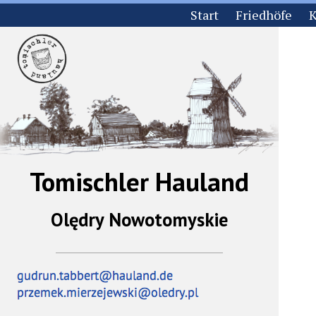
Start
Friedhöfe
K
Tomischler Hauland
Olędry Nowotomyskie