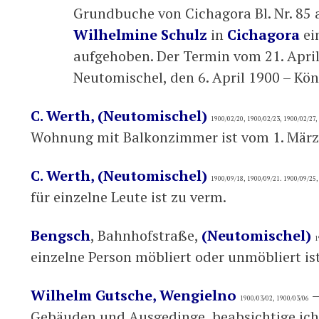
Grundbuche von Cichagora Bl. Nr. 85
Wilhelmine Schulz
in
Cichagora
ei
aufgehoben. Der Termin vom 21. April e
Neutomischel, den 6. April 1900 – Kö
C. Werth, (Neutomischel)
1900/02/20, 1900/02/23, 1900/02/27,
Wohnung mit Balkonzimmer ist vom 1. März
C. Werth, (Neutomischel)
1900/09/18, 1900/09/21. 1900/09/25,
für einzelne Leute ist zu verm.
Bengsch
, Bahnhofstraße,
(Neutomischel)
1
einzelne Person möbliert oder unmöbliert is
Wilhelm Gutsche, Wengielno
–
1900/03/02, 1900/03/06
Gebäuden und Ausgedinge, beabsichtige ich