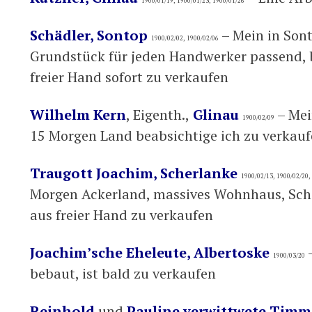
1900/01/19, 1900/01/23, 1900/01/26
Schädler, Sontop
– Mein in Son
1900/02/02, 1900/02/06
Grundstück für jeden Handwerker passend, b
freier Hand sofort zu verkaufen
Wilhelm Kern
, Eigenth.,
Glinau
– Mei
1900/02/09
15 Morgen Land beabsichtige ich zu verkau
Traugott Joachim, Scherlanke
1900/02/13, 1900/02/20,
Morgen Ackerland, massives Wohnhaus, Sche
aus freier Hand zu verkaufen
Joachim’sche Eheleute, Albertoske
–
1900/03/20
bebaut, ist bald zu verkaufen
Reinhold
und
Pauline verwittwete Timm 