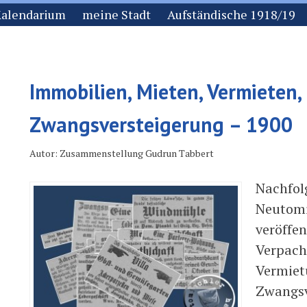
alendarium
meine Stadt
Aufständische 1918/19
Immobilien, Mieten, Vermieten,
Zwangsversteigerung – 1900
Autor: Zusammenstellung Gudrun Tabbert
Nachfol
Neutomi
veröffe
Verpach
Vermiet
Zwangsv