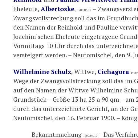
Eheleute,
Albertoske
,
– Zwangsverstei
1900/06/12
Zwangsvollstreckung soll das im Grundbuche
den Namen der Reinhold und Pauline verwit
Joachim’schen Eheleute eingetragene Grund
Vormittags 10 Uhr durch das unterzeichnete 
versteigert werden. – Neutomischel, den 9. 
Wilhelmine Schulz
, Wittwe,
Cichagora
1900/
Wege der Zwangsvollstreckung soll das im G
auf den Namen der Wittwe Wilhelmine Schul
Grundstück – Größe 13 ha 25 a 90 qm – am 2
durch das unterzeichnete Gericht, an der Ger
Neutomischel, den 16. Februar 1900. – König
Bekanntmachung
– Das Verfahr
1900/04/10