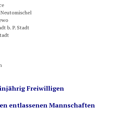
ce
 Neutomischel
lewo
dt b. P. Stadt
Stadt
h
njährig Freiwilligen
rden entlassenen Mannschaften