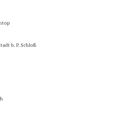
ontop
adt b. P. Schloß
ch