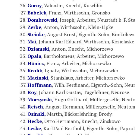
Gorny
, Valentin, Knecht, Kuschlin
Babelek
, Franz, Wirthssohn, Gronsko
Dombrowski
, Joseph, Arbeiter, Neustadt b. P. St
Zerbe
, Anton, Wirthssohn, Klein-Lipke
Steinke
, August Ernst, Eigenth.-Sohn, Konkolew
Mai
, Johann Karl Eduard, Wirthssohn, Kozielaske
Dziamski
, Anton, Knecht, Michorzewo
Opala
, Bartholomeus, Arbeiter, Michorzewo
Hönicz
, Franz, Arbeiter, Michorzewko
Krolik
, Ignatz, Wirthssohn, Michorzewko
Macinski
, Stanislaus, Arbeiter, Michorzewko
Hoffmann
, Wilh. Ferdinand, Eigenth.-Sohn, Neu
Roy
, Johann Karl Gustav, Tagelöhner, Neurose
Morzynski
,
Hugo Gotthard, Müllergeselle, Neut
Reisch
, August Hermann, Müllergeselle, Neutom
Osinski
,
Martin, Bäckerlehrling, Brody
Hecke
, Otto Herrmann, Knecht, Zinskowo
Leske
, Karl Paul Berthold, Eigenth.-Sohn, Papro