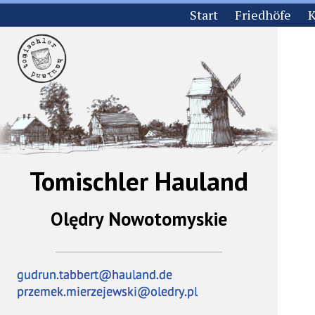
Start
Friedhöfe
K
Tomischler Hauland
Olędry Nowotomyskie