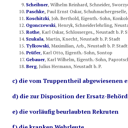
Scheibner
, Wilhelm Reinhard, Schneider, Sworzy
Paschke
,
Paul Ernst Oskar, Schuhmachergeselle,
Koschitzki
, Joh. Berthold, Eigenth.-Sohn, Konko
Ogonczewski
, Henryk, Schneiderlehrling, Neusta
Rothe
, Karl Oskar, Schlosserges., Neustadt b. P. 
Szukala
, Martin, Knecht, Neustadt b. P. Stadt
Tylkowski
,
Maximilian, Arb., Neustadt b. P. Stadt
Prüfer
,
Karl Otto, Eigenth.-Sohn, Sontop
Gebauer
, Karl Wilhelm, Eigenth.-Sohn, Paprotsc
Berg
, Julius Hermann, Neustadt b. P.
c) die vom Truppentheil abgewiesenen ei
d) die zur Disposition der Ersatz-Behö
e) die vorläufig beurlaubten Rekruten
f) die kranken Wehrleute.