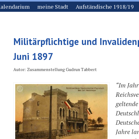
alendarium
meine Stadt
Aufständische 1918/19
Militärpflichtige und Invalide
Juni 1897
Autor: Zusammenstellung Gudrun Tabbert
“Im Jahr
Reichsve
geltende
Deutschl
Deutsche
Jahre la