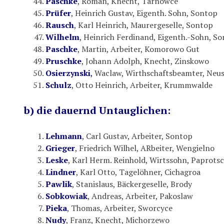
Paschke
, Roman, Knecht, Tarnowce
Prüfer
, Heinrich Gustav, Eigenth. Sohn, Sontop
Rausch
, Karl Heinrich, Maurergeselle, Sontop
Wilhelm
, Heinrich Ferdinand, Eigenth.-Sohn, S
Paschke
, Martin, Arbeiter, Komorowo Gut
Pruschke
, Johann Adolph, Knecht, Zinskowo
Osierzynski
,
Waclaw, Wirthschaftsbeamter, Neust
Schulz
, Otto Heinrich, Arbeiter, Krummwalde
b) die dauernd Untauglichen:
Lehmann
, Carl Gustav, Arbeiter, Sontop
Grieger
, Friedrich Wilhel, ARbeiter, Wengielno
Leske
, Karl Herm. Reinhold, Wirtssohn, Paprots
Lindner
, Karl Otto, Tagelöhner, Cichagroa
Pawlik
, Stanislaus, Bäckergeselle, Brody
Sobkowiak
, Andreas, Arbeiter, Pakoslaw
Pieka
, Thomas, Arbeiter, Sworcyce
Nudy
, Franz, Knecht, Michorzewo