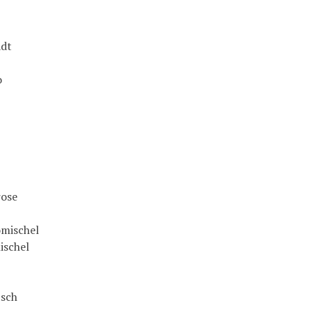
adt
o
rose
omischel
ischel
tsch