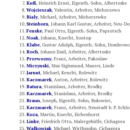
Kuß
, Heinrich Ernst, Eigenth.-Sohn, Albertoske
Wojcieszak
, Valentin, Arbeiter, Michorzewo
Bialy
, Michael, Arbeiter, Michorzewko
Steinborn
, Johann Karl Gustav, Arbeiter, Neu-
Fenske
, Paul Otto, Eigenth.-Sohn, Paprotsch
Noak
, Johann, Knecht, Sontop
Klabe
, Gustav Adolph, Eigenth.-Sohn, Dombrow
Roch
, Johann Emil, Arbeiter, Albertoske
Przewozny
, Franz, Arbeiter, Pakoslaw
Miczynski
,
Max Sigismund, Maurer, Linde
Jarnut
, Michael, Kencht, Bolewitz
Kaczmarek
, Anton, Arbeiter, Bolewitz
Batura
, Stanislaus, Arbeiter, Brodky
Kaczmarek
, Stanislaus, Arbeiter, Brodky
Braun
, Joseph, Eigenth.-Sohn, Bukowiec,
Kaczmarek
, Franz, Arbeiter, Neustadt b. P. Schl
Koza
, Martin, Knecht, Eichenhorst
Linke
, Friedrich Otto, Malergehülfe, Cichagora
Walkowiak
, Michael, Wirthssohn, Cichagora